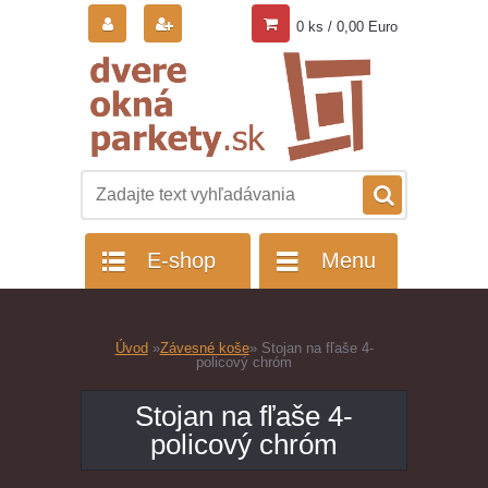
0 ks / 0,00 Euro
E-shop
Menu
Úvod
»
Závesné koše
»
Stojan na fľaše 4-
policový chróm
Stojan na fľaše 4-
policový chróm