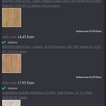
KRONO ORIGINAL, Super Natural Classic Dub Gold Apollo K633 MW
8mm AC 4/32 4V 1 Lamela 1clic2go pure+
bežná cena
17,99 Euro
naša cena
14,45 Euro
skladom
KRONO ORIGINAL, Atlantic 10 Dub Historic 5947 HO 10mm AC 5/33
4V 1clic2go pure+
bežná cena
21,99 Euro
naša cena
17,95 Euro
skladom
Laminátová podlaha SolidStep LIVING, Dub Sienna, ST 13, 8mm,
AC4/32 4V lamela