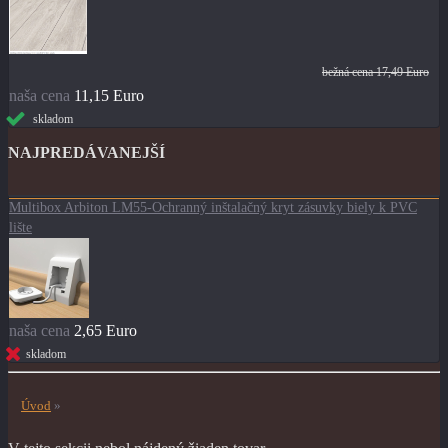
bežná cena
17,49 Euro
naša cena
11,15 Euro
skladom
NAJPREDÁVANEJŠÍ
Multibox Arbiton LM55-Ochranný inštalačný kryt zásuvky biely k PVC
lište
naša cena
2,65 Euro
skladom
Úvod
»