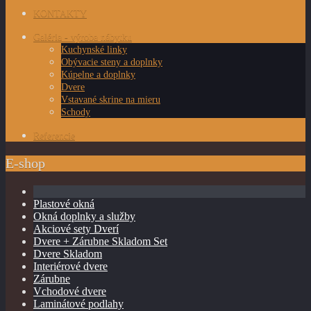
KONTAKTY
Galéria - výroba nábytku
Kuchynské linky
Obývacie steny a doplnky
Kúpelne a doplnky
Dvere
Vstavané skrine na mieru
Schody
Referencie
E-shop
Plastové okná
Okná doplnky a služby
Akciové sety Dverí
Dvere + Zárubne Skladom Set
Dvere Skladom
Interiérové dvere
Zárubne
Vchodové dvere
Laminátové podlahy