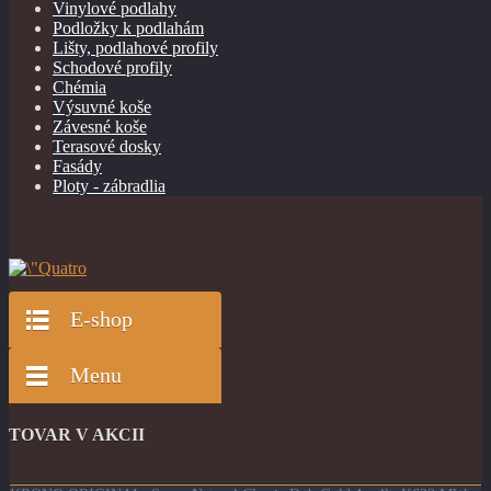
Vinylové podlahy
Podložky k podlahám
Lišty, podlahové profily
Schodové profily
Chémia
Výsuvné koše
Závesné koše
Terasové dosky
Fasády
Ploty - zábradlia
E-shop
Menu
TOVAR V AKCII