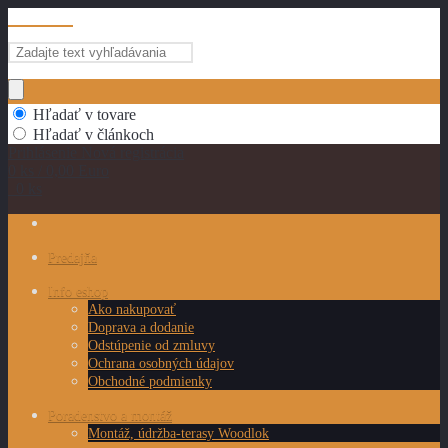
Hľadanie
Hľadať v tovare
Hľadať v článkoch
Prihlásenie
Nová registrácia
0 ks / 0,00 Euro
0 ks
Predajňa
Info eshop
Ako nakupovať
Doprava a dodanie
Odstúpenie od zmluvy
Ochrana osobných údajov
Obchodné podmienky
Poradenstvo a montáž
Montáž, údržba-terasy Woodlok